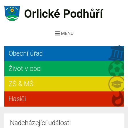
Orlické Podhůří
MENU
Obecní úřad
Život v obci
ZŠ & MŠ
Hasiči
Nadcházející události