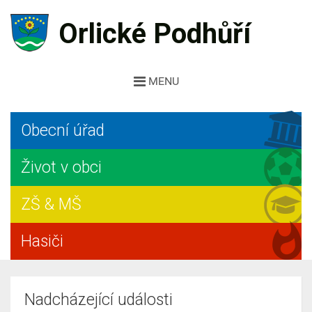
Orlické Podhůří
MENU
Obecní úřad
Život v obci
ZŠ & MŠ
Hasiči
Nadcházející události