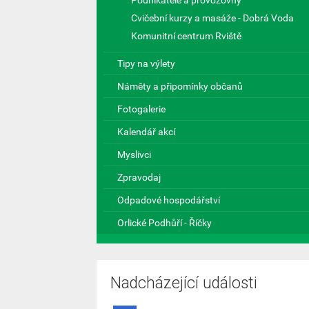
Podnikatelé a provozovny
Cvičební kurzy a masáže - Dobrá Voda
Komunitní centrum Rviště
Tipy na výlety
Náměty a připomínky občanů
Fotogalerie
Kalendář akcí
Myslivci
Zpravodaj
Odpadové hospodářství
Orlické Podhůří - Říčky
Nadcházející události