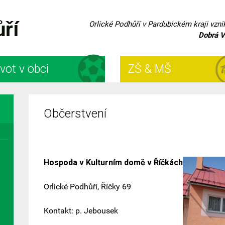
ůří
Orlické Podhůří v Pardubickém kraji vzn
Dobrá V
vot v obci
ZŠ & MŠ
Občerstvení
Hospoda v Kulturním domě v Říčkách
Orlické Podhůří, Říčky 69
Kontakt: p. Jebousek