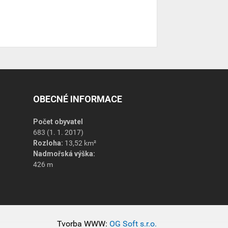
OBECNÉ INFORMACE
Počet obyvatel
683 (1. 1. 2017)
Rozloha:
13,52 km²
Nadmořská výška:
426 m
Tvorba WWW:
OG Soft s.r.o.