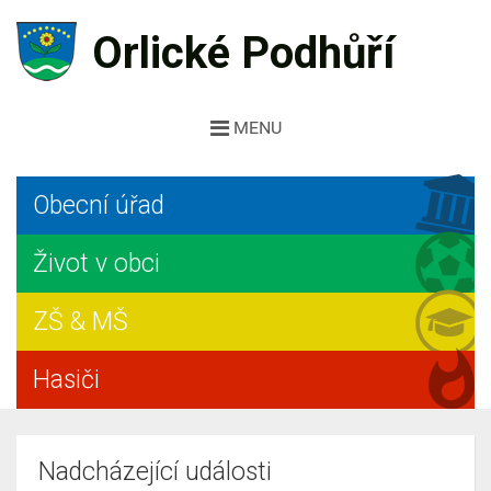
Orlické Podhůří
MENU
Obecní úřad
Život v obci
ZŠ & MŠ
Hasiči
Nadcházející události