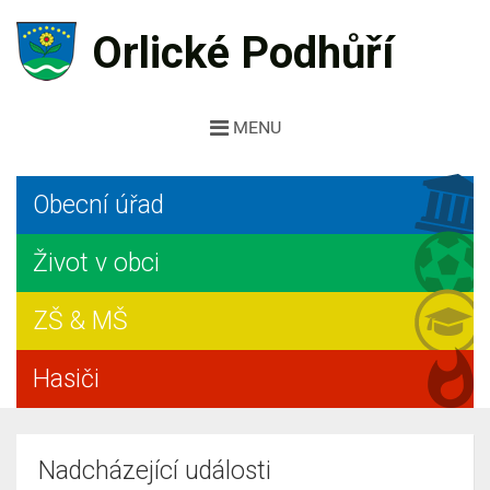
Orlické Podhůří
MENU
Obecní úřad
Život v obci
ZŠ & MŠ
Hasiči
Nadcházející události