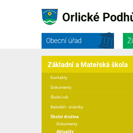
Orlické Podh
Obecní úřad
Ži
Základní a Mateřská škola
Kontakty
Dokumenty
Školní rok
Bakaláři - známky
Školní družina
Dokumenty
Aktuality