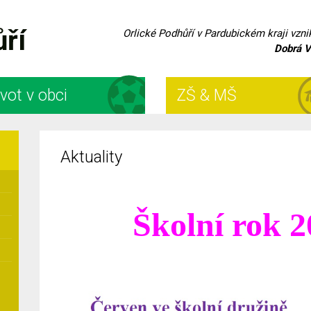
ůří
Orlické Podhůří v Pardubickém kraji vzn
Dobrá V
vot v obci
ZŠ & MŠ
Aktuality
Školní rok 