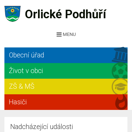
Orlické Podhůří
MENU
Obecní úřad
Život v obci
ZŠ & MŠ
Hasiči
Nadcházející události