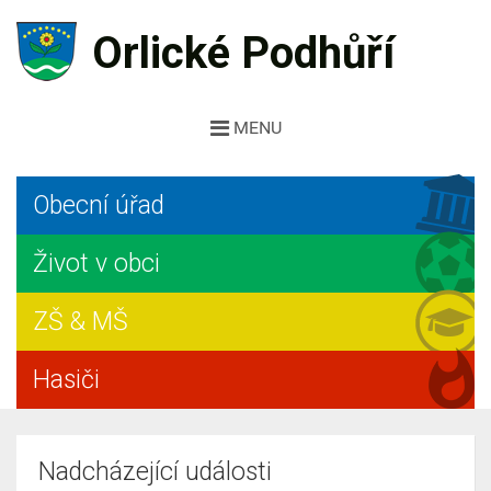
Orlické Podhůří
MENU
Obecní úřad
Život v obci
ZŠ & MŠ
Hasiči
Nadcházející události