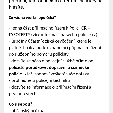
příjmení, telefonní číslo a termín, na který se
hlásíte.
Co vás na workshopu čeká?
- jedna část přijímacího řízení k Policii ČR –
FYZOTESTY (více informací na webu policie.cz)
- úspěšný účastník získá osvědčení, které je
platné 1 rok a bude uznáno při přijímacím řízení
do služebního poměru policisty
- dozvíte se něco o policejní službě přímo od
policistů
pořádkové, dopravní a cizinecké
policie
, kteří zodpoví veškeré vaše dotazy
- prohlédne si policejní techniku
- dozvíte se informace o přijímacím řízení a
psychotestech
Co s sebou?
- občanský průkaz