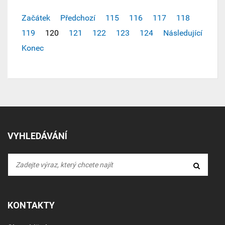
Začátek
Předchozí
115
116
117
118
119
120
121
122
123
124
Následující
Konec
VYHLEDÁVÁNÍ
KONTAKTY