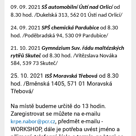
09. 09. 2021
SŠ automobilní Ústí nad Orlicí
od
8.30 hod. /Dukelská 313, 562 01 Ústí nad Orlicí/
24. 09. 2021
SPŠ chemická Pardubice
od 8.30
hod. /Poděbradská 94, 530 09 Pardubice/
21. 10. 2021
Gymnázium Suv. řádu maltézských
rytířů Skuteč
od 8.30 hod. /Vítězslava Nováka
584, 539 73 Skuteč/
25. 10. 2021
od 8.30
ISŠ Moravská Třebová
hod. /Brněnská 1405, 571 01 Moravská
Třebová/
Na místě budeme určitě do 13 hodin.
Zaregistrovat se můžete na e-mailu
,
předmět e-mailu -
krpe.nabor@pcr.cz
WORKSHOP, dále je potřeba uvést jméno a