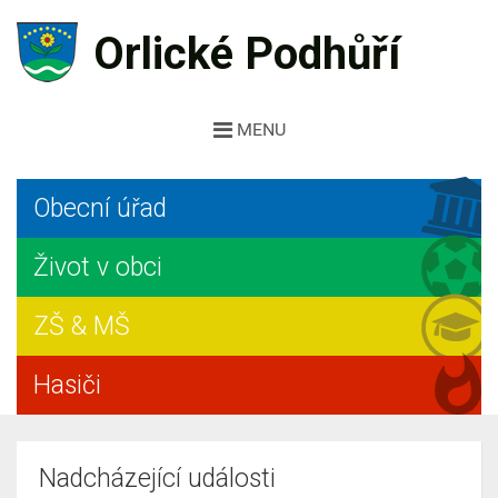
Orlické Podhůří
MENU
Obecní úřad
Život v obci
ZŠ & MŠ
Hasiči
Nadcházející události