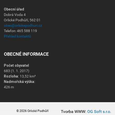
Obecní úřad
Dobrá Voda 4
Orlické Podhůří, 562 01
obec@orlickepodhuri.cz
Telefon: 465 588 119
Přehled kontaktů
OBECNÉ INFORMACE
Počet obyvatel
683 (1. 1. 2017)
Rozloha:
13,52 km²
Nadmořská výška:
426 m
© 2026 Orlické Podhůří
Tvorba WWW:
OG Soft s.r.o.