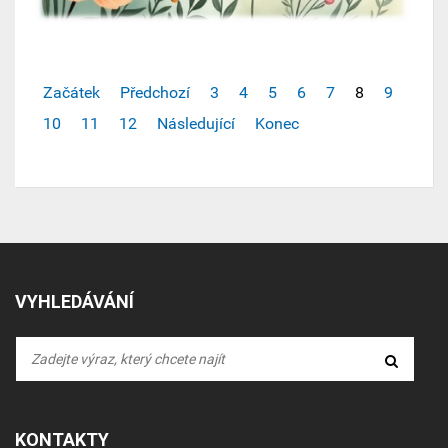
Začátek
Předchozí
3
4
5
6
7
8
9
10
11
12
Následující
Konec
VYHLEDÁVÁNÍ
KONTAKTY