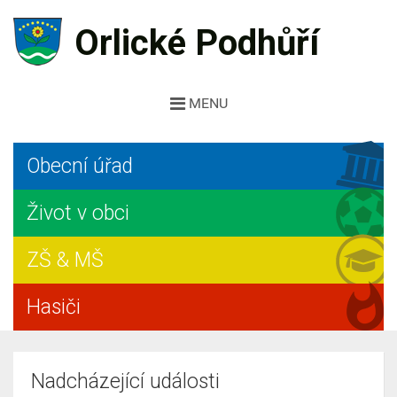
Orlické Podhůří
MENU
Obecní úřad
Život v obci
ZŠ & MŠ
Hasiči
Nadcházející události