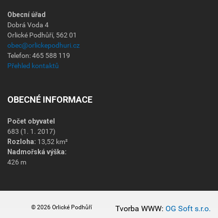
Obecní úřad
Dobrá Voda 4
Orlické Podhůří, 562 01
obec@orlickepodhuri.cz
Telefon: 465 588 119
Přehled kontaktů
OBECNÉ INFORMACE
Počet obyvatel
683 (1. 1. 2017)
Rozloha:
13,52 km²
Nadmořská výška:
426 m
© 2026 Orlické Podhůří
Tvorba WWW:
OG Soft s.r.o.