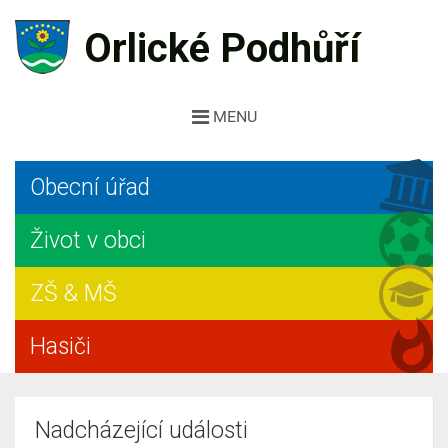
Orlické Podhůří
MENU
Obecní úřad
Život v obci
ZŠ & MŠ
Hasiči
Nadcházející události