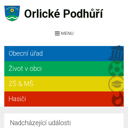
Orlické Podhůří
MENU
Obecní úřad
Život v obci
ZŠ & MŠ
Hasiči
Nadcházející události