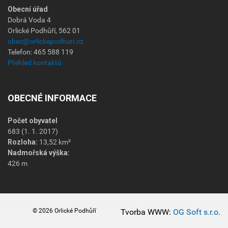
Obecní úřad
Dobrá Voda 4
Orlické Podhůří, 562 01
obec@orlickepodhuri.cz
Telefon: 465 588 119
Přehled kontaktů
OBECNÉ INFORMACE
Počet obyvatel
683 (1. 1. 2017)
Rozloha:
13,52 km²
Nadmořská výška:
426 m
© 2026 Orlické Podhůří
Tvorba WWW:
OG Soft s.r.o.