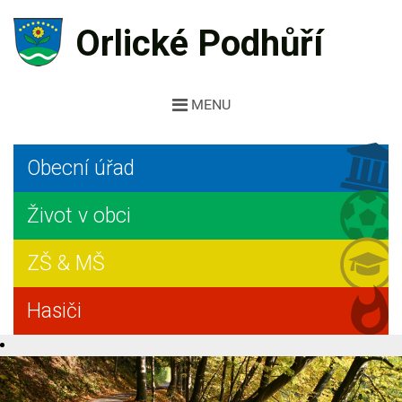
Orlické Podhůří
MENU
Obecní úřad
Život v obci
ZŠ & MŠ
Hasiči